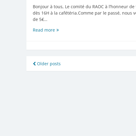
Bonjour à tous, Le comité du RAOC à l’honneur de 
dès 16H à la cafétéria.Comme par le passé, nous v
de 5€…
Goûter
Read more
Cougnou
au
RAOC
Navigation
Older posts
des
articles