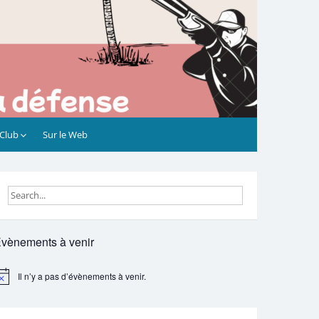
 Club
Sur le Web
vènements à venir
Il n’y a pas d’évènements à venir.
otice