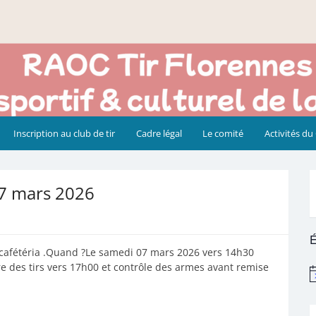
Inscription au club de tir
Cadre légal
Le comité
Activités du
07 mars 2026
É
 cafétéria .Quand ?Le samedi 07 mars 2026 vers 14h30
ure des tirs vers 17h00 et contrôle des armes avant remise
N