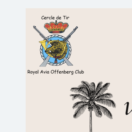
Skip
to
Royal AOC Florennes
Section TIR de l'AVIA
content