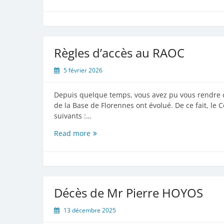
«
Pin
Shooting»
le
samedi
Règles d’accès au RAOC
07
mars
5 février 2026
2026
Depuis quelque temps, vous avez pu vous rendre co
de la Base de Florennes ont évolué. De ce fait, le 
suivants :…
Règles
Read more
d’accès
au
RAOC
Décès de Mr Pierre HOYOS
13 décembre 2025