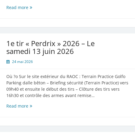
RAOC
Read more
inaccessible
les
27
et
28
1e tir « Perdrix » 2026 – Le
juin
samedi 13 juin 2026
2026
24 mai 2026
Où ?o Sur le site extérieur du RAOC : Terrain Practice Golfo
Parking dalle bêton – Briefing sécurité (Terrain Practice) vers
09h40 et ensuite le début des tirs – Clôture des tirs vers
16h30 et contrôle des armes avant remise…
1e
Read more
tir
«
Perdrix
»