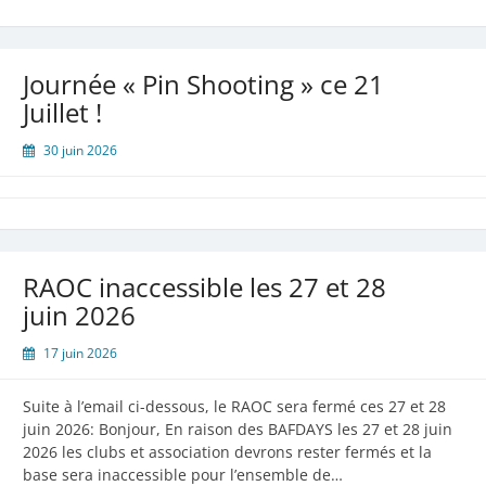
Perdrix
»
2026
Journée « Pin Shooting » ce 21
–
Juillet !
Le
samedi
30 juin 2026
25
juillet
2026
RAOC inaccessible les 27 et 28
juin 2026
17 juin 2026
Suite à l’email ci-dessous, le RAOC sera fermé ces 27 et 28
juin 2026: Bonjour, En raison des BAFDAYS les 27 et 28 juin
2026 les clubs et association devrons rester fermés et la
base sera inaccessible pour l’ensemble de…