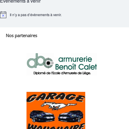
Évènements à venir
Il n’y a pas d’évènements à venir.
Notice
Nos partenaires