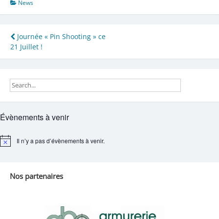
News
Navigation
Journée « Pin Shooting » ce
21 Juillet !
de
l’article
Évènements à venir
Il n’y a pas d’évènements à venir.
Notice
Nos partenaires