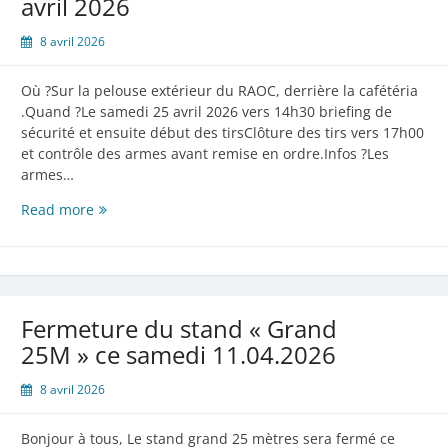
avril 2026
8 avril 2026
Où ?Sur la pelouse extérieur du RAOC, derrière la cafétéria
.Quand ?Le samedi 25 avril 2026 vers 14h30 briefing de
sécurité et ensuite début des tirsClôture des tirs vers 17h00
et contrôle des armes avant remise en ordre.Infos ?Les
armes…
Tir
Read more
«
Pin
Shooting»
le
samedi
Fermeture du stand « Grand
25
25M » ce samedi 11.04.2026
avril
2026
8 avril 2026
Bonjour à tous, Le stand grand 25 mètres sera fermé ce