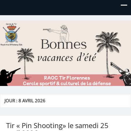
Royal AOC Florennes
Section TIR de l'AVIA
JOUR :
8 AVRIL 2026
Tir « Pin Shooting» le samedi 25