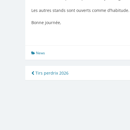
Les autres stands sont ouverts comme d’habitude.
Bonne journée,
News
Navigation
Tirs perdrix 2026
de
l’article