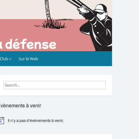
 Club
Sur le Web
vènements à venir
Il n’y a pas d’évènements à venir.
otice