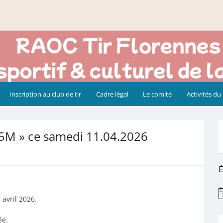
Inscription au club de tir
Cadre légal
Le comité
Activités du
5M » ce samedi 11.04.2026
É
N
avril 2026.
ée.