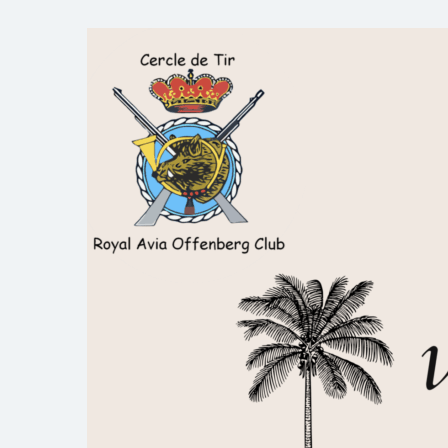
Skip
to
Royal AOC Florennes
Section TIR de l'AVIA
content