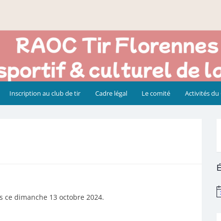
Inscription au club de tir
Cadre légal
Le comité
Activités du
É
N
s ce dimanche 13 octobre 2024.