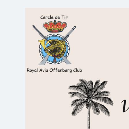
Skip
to
Royal AOC Florennes
Section TIR de l'AVIA
content