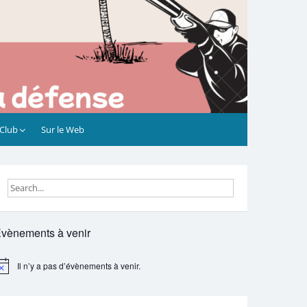
 Club
Sur le Web
vènements à venir
Il n’y a pas d’évènements à venir.
otice