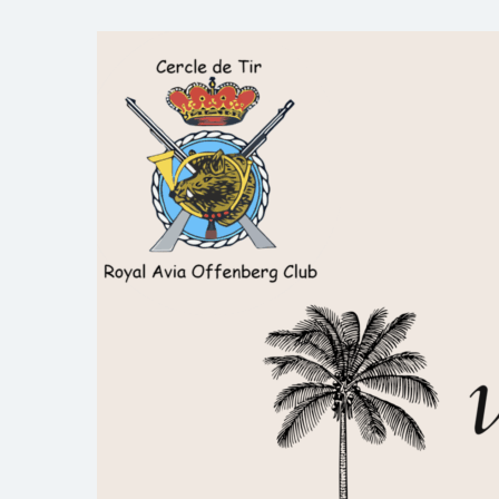
Skip
to
Royal AOC Florennes
Section TIR de l'AVIA
content