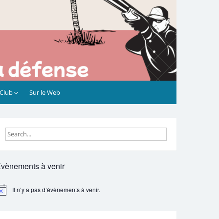
 Club
Sur le Web
vènements à venir
Il n’y a pas d’évènements à venir.
otice