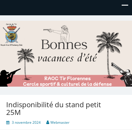
Royal AOC Florennes
Section TIR de l'AVIA
Indisponibilité du stand petit
25M
3 novembre 2024
Webmaster