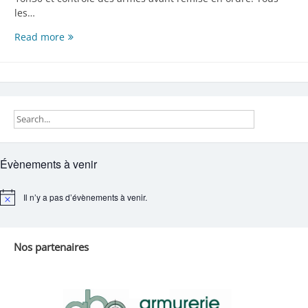
les…
3ème
Read more
Tir
au
perdrix
2020
ce
samedi
15
août
Évènements à venir
2020
Il n’y a pas d’évènements à venir.
Notice
Nos partenaires