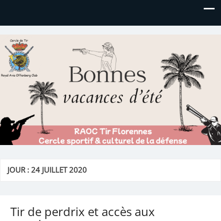
Royal AOC Florennes
Section TIR de l'AVIA
JOUR :
24 JUILLET 2020
Tir de perdrix et accès aux