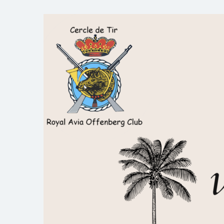
Skip
to
Royal AOC Florennes
Section TIR de l'AVIA
content