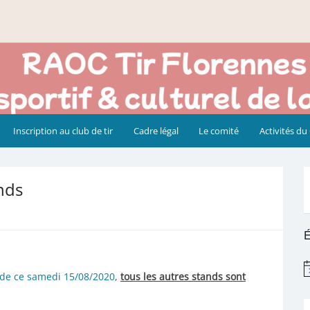
Inscription au club de tir
Cadre légal
Le comité
Activités du
ands
É
N
x de ce samedi 15/08/2020
,
tous les autres stands sont