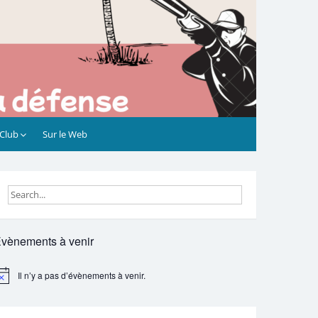
 Club
Sur le Web
vènements à venir
Il n’y a pas d’évènements à venir.
otice