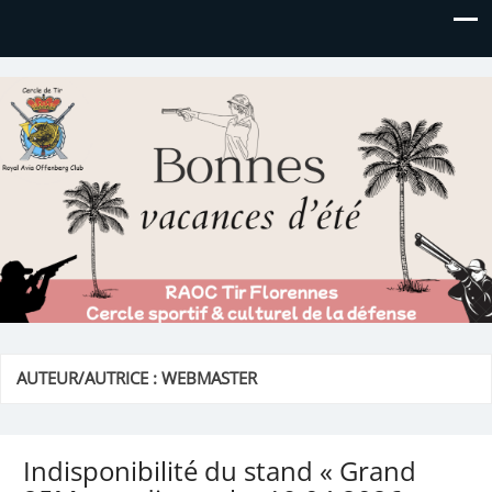
Royal AOC Florennes
Section TIR de l'AVIA
AUTEUR/AUTRICE :
WEBMASTER
Indisponibilité du stand « Grand