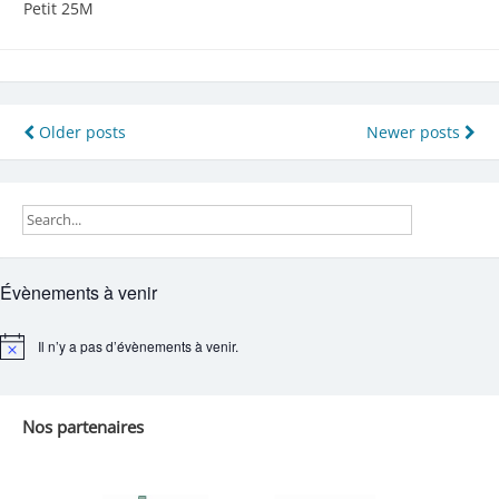
Petit 25M
Navigation
Older posts
Newer posts
des
articles
Évènements à venir
Il n’y a pas d’évènements à venir.
Notice
Nos partenaires