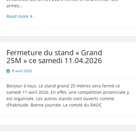
armes…
Tir
Read more
«
Pin
Shooting»
le
samedi
Fermeture du stand « Grand
25
25M » ce samedi 11.04.2026
avril
2026
8 avril 2026
Bonjour à tous, Le stand grand 25 mètres sera fermé ce
samedi 11 avril 2026. En effet, une compétition provinciale y
est organisée. Les autres stands sont ouverts comme
d’habitude. Bonne journée, Le comité du RAOC