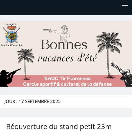
Royal AOC Florennes
Section TIR de l'AVIA
JOUR :
17 SEPTEMBRE 2025
Réouverture du stand petit 25m