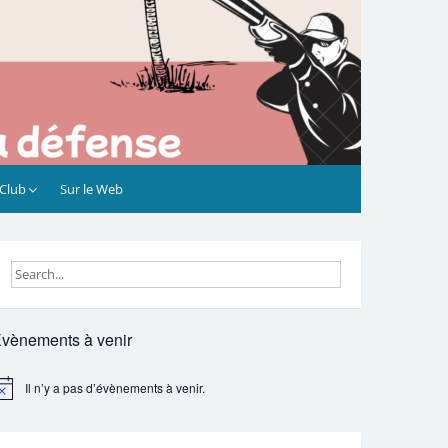
 Club
Sur le Web
vènements à venir
Il n’y a pas d’évènements à venir.
otice