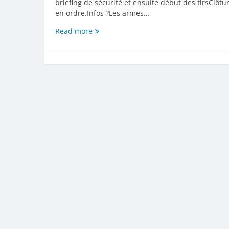
briefing de sécurité et ensuite début des tirsClôt
en ordre.Infos ?Les armes…
Tir
Read more
«
Pin
Shooting»
le
samedi
24
mai
2025