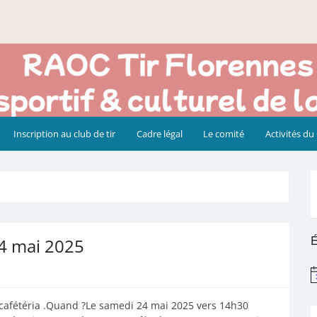
Inscription au club de tir
Cadre légal
Le comité
Activités du
É
24 mai 2025
N
 cafétéria .Quand ?Le samedi 24 mai 2025 vers 14h30