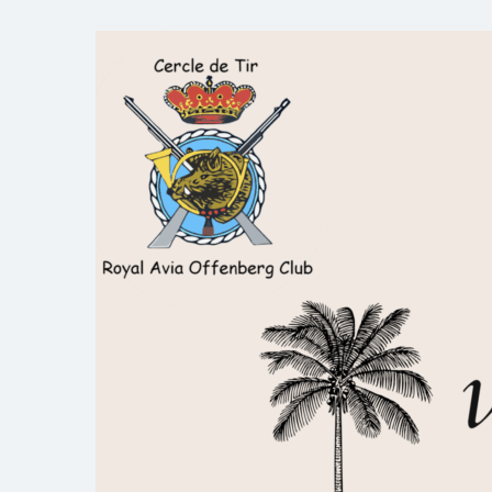
Skip
to
Royal AOC Florennes
Section TIR de l'AVIA
content