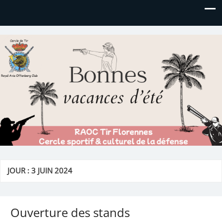
Royal AOC Florennes
Section TIR de l'AVIA
JOUR :
3 JUIN 2024
Ouverture des stands