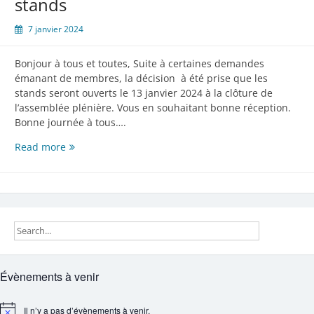
stands
7 janvier 2024
Bonjour à tous et toutes, Suite à certaines demandes
émanant de membres, la décision à été prise que les
stands seront ouverts le 13 janvier 2024 à la clôture de
l’assemblée plénière. Vous en souhaitant bonne réception.
Bonne journée à tous….
Assemblées
Read more
et
ouvertures
des
stands
Évènements à venir
Il n’y a pas d’évènements à venir.