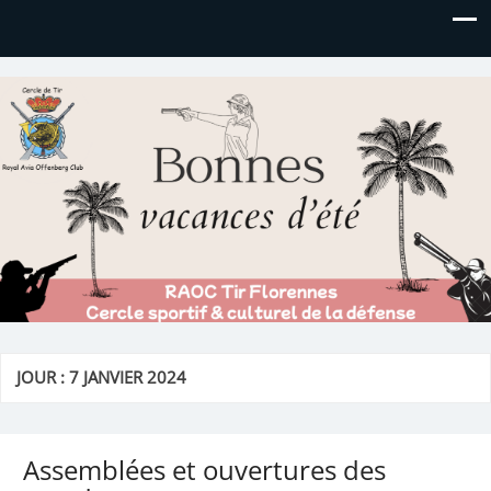
Royal AOC Florennes
Section TIR de l'AVIA
JOUR :
7 JANVIER 2024
Assemblées et ouvertures des