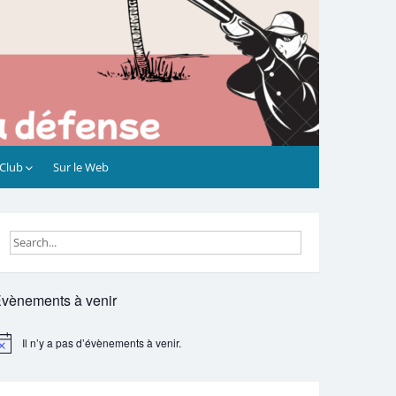
 Club
Sur le Web
vènements à venir
Il n’y a pas d’évènements à venir.
otice