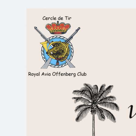
Skip
to
Royal AOC Florennes
Section TIR de l'AVIA
content