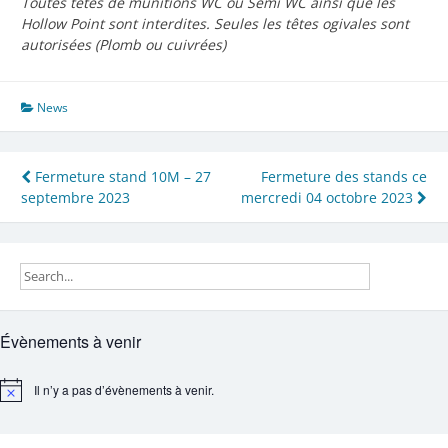
Toutes têtes de munitions WC ou Semi WC ainsi que les
Hollow Point sont interdites. Seules les têtes ogivales sont
autorisées (Plomb ou cuivrées)
News
Navigation
Fermeture stand 10M – 27
Fermeture des stands ce
septembre 2023
mercredi 04 octobre 2023
de
l’article
Évènements à venir
Il n’y a pas d’évènements à venir.
Notice