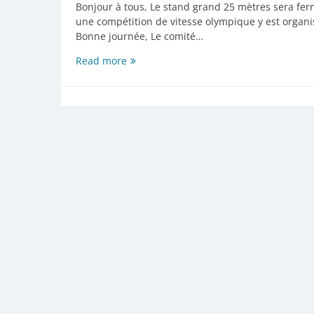
Bonjour à tous, Le stand grand 25 mètres sera ferm
une compétition de vitesse olympique y est organi
Bonne journée, Le comité…
Fermeture
Read more
du
stand
« Grand
25M »
ce
dimanche
02.04.2023