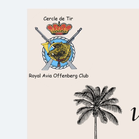
Skip
to
Royal AOC Florennes
Section TIR de l'AVIA
content