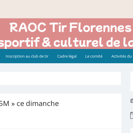
Inscription au club de tir
Cadre légal
Le comité
Activités du
É
25M » ce dimanche
N