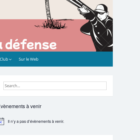
 Club
Sur le Web
vènements à venir
Il n’y a pas d’évènements à venir.
otice