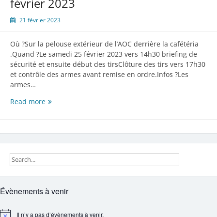
février 2023
21 février 2023
Où ?Sur la pelouse extérieur de l’AOC derrière la cafétéria
.Quand ?Le samedi 25 février 2023 vers 14h30 briefing de
sécurité et ensuite début des tirsClôture des tirs vers 17h30
et contrôle des armes avant remise en ordre.Infos ?Les
armes…
Tir
Read more
«
Pin
Shooting»
le
samedi
25
février
2023
Évènements à venir
Il n’y a pas d’évènements à venir.