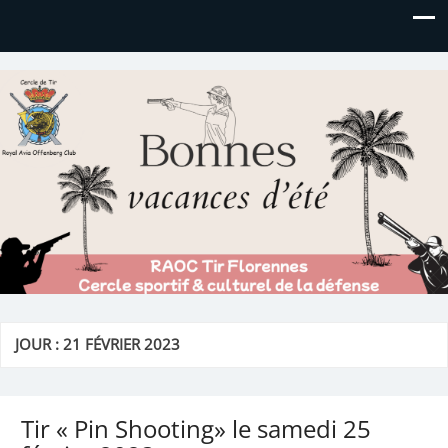
Royal AOC Florennes
Section TIR de l'AVIA
JOUR :
21 FÉVRIER 2023
Tir « Pin Shooting» le samedi 25