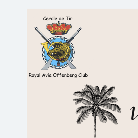
Skip
to
Royal AOC Florennes
Section TIR de l'AVIA
content