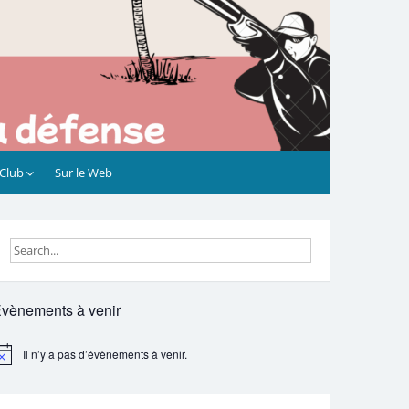
 Club
Sur le Web
vènements à venir
Il n’y a pas d’évènements à venir.
otice