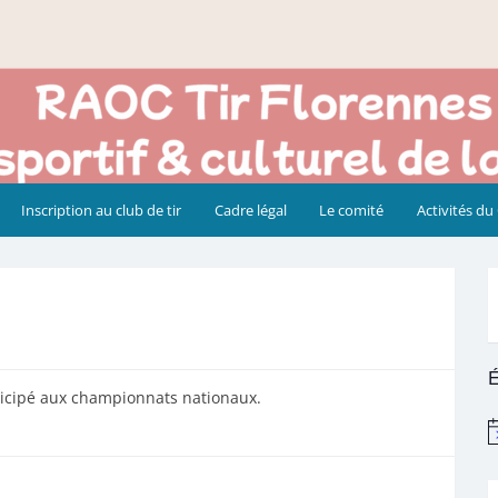
Inscription au club de tir
Cadre légal
Le comité
Activités du
É
ticipé aux championnats nationaux.
N