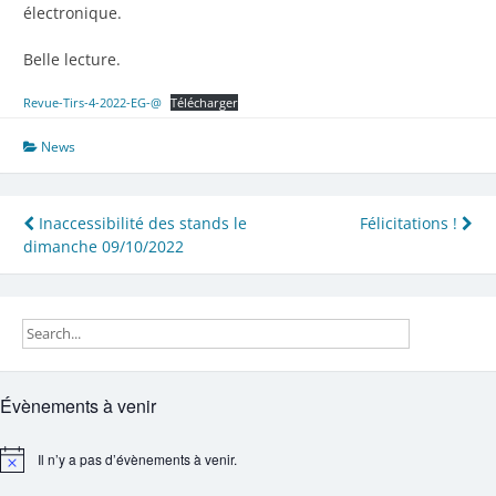
électronique.
Belle lecture.
Revue-Tirs-4-2022-EG-@
Télécharger
News
Navigation
Inaccessibilité des stands le
Félicitations !
dimanche 09/10/2022
de
l’article
Évènements à venir
Il n’y a pas d’évènements à venir.
Notice