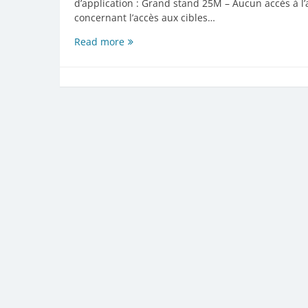
d’application : Grand stand 25M – Aucun accès à l’
concernant l’accès aux cibles…
Travaux
Read more
et
accès
aux
stands
25M