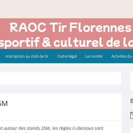
Inscription au club de tir
Cadre légal
Le comité
Activités du
É
25M
N
nt autour des stands 25M, les règles ci-dessous sont