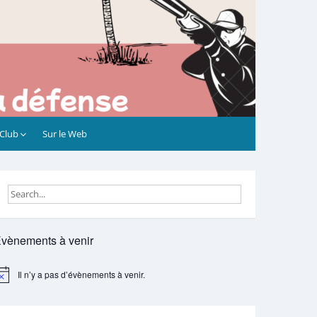
 Club
Sur le Web
vènements à venir
Il n’y a pas d’évènements à venir.
otice