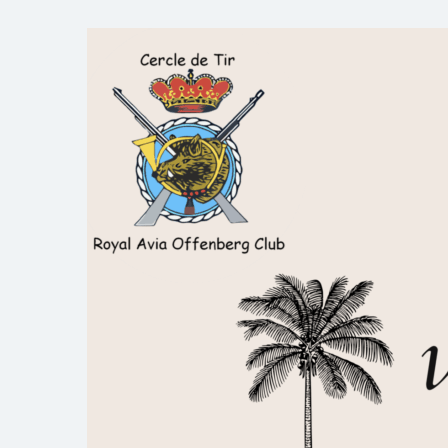
Skip
to
Royal AOC Florennes
Section TIR de l'AVIA
content