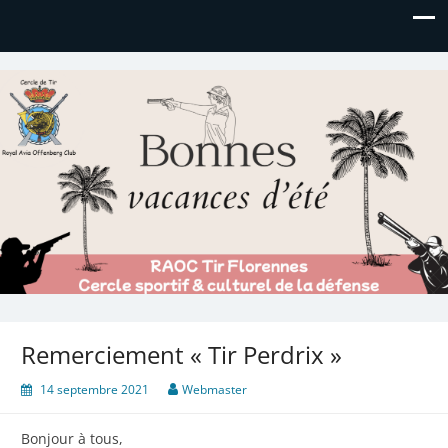
Royal AOC Florennes
Section TIR de l'AVIA
Remerciement « Tir Perdrix »
14 septembre 2021
Webmaster
Bonjour à tous,