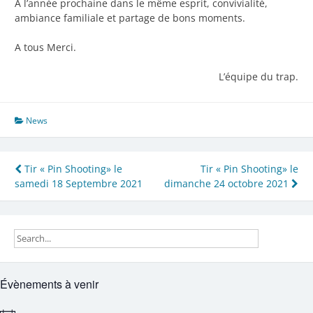
A l’année prochaine dans le même esprit, convivialité,
ambiance familiale et partage de bons moments.
A tous Merci.
L’équipe du trap.
News
Navigation
Tir « Pin Shooting» le
Tir « Pin Shooting» le
samedi 18 Septembre 2021
dimanche 24 octobre 2021
de
l’article
Évènements à venir