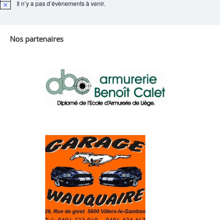
Il n’y a pas d’évènements à venir.
Notice
Nos partenaires