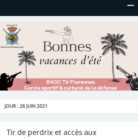
Royal AOC Florennes
Section TIR de l'AVIA
JOUR :
28 JUIN 2021
Tir de perdrix et accès aux