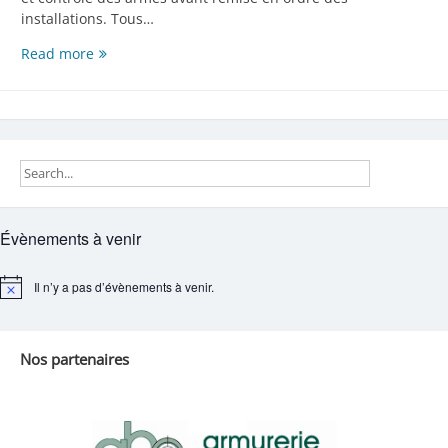
installations. Tous…
2eme
Read more
Tir
«
Perdrix
»
2021
–
Le
samedi
Évènements à venir
10
juillet
2021
Il n’y a pas d’évènements à venir.
Notice
Nos partenaires