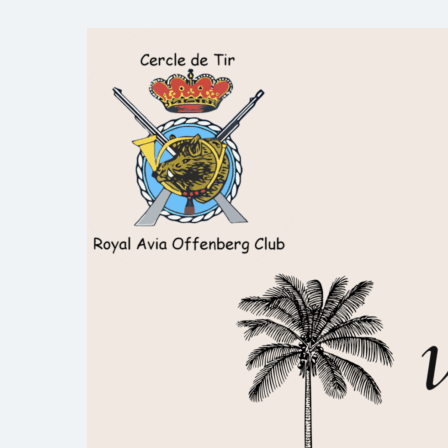
Skip
to
Royal AOC Florennes
Section TIR de l'AVIA
content