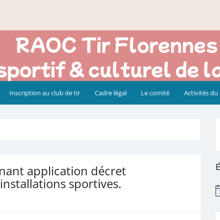
Inscription au club de tir
Cadre légal
Le comité
Activités du
É
ant application décret
nstallations sportives.
N