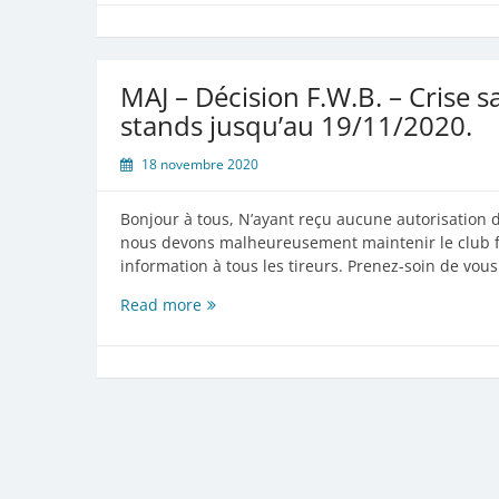
MAJ – Décision F.W.B. – Crise s
stands jusqu’au 19/11/2020.
18 novembre 2020
Bonjour à tous, N’ayant reçu aucune autorisation d
nous devons malheureusement maintenir le club fe
information à tous les tireurs. Prenez-soin de vou
MAJ
Read more
–
Décision
F.W.B.
–
Crise
sanitaire
–
Fermeture