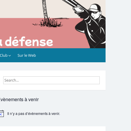
 Club
Sur le Web
vènements à venir
Il n’y a pas d’évènements à venir.
otice