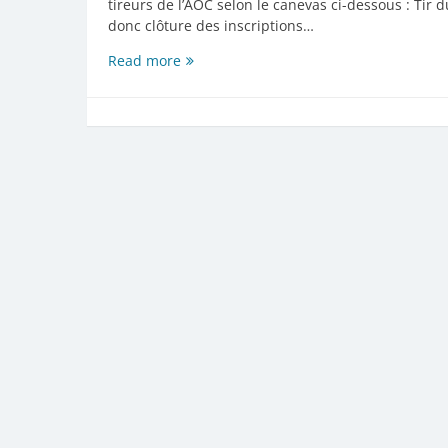
tireurs de l’AOC selon le canevas ci-dessous : Tir
donc clôture des inscriptions…
Nouvelles
Read more
mesures
d’accès