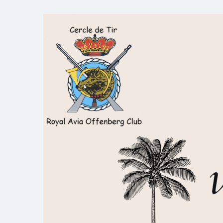
Skip
to
Royal AOC Florennes
Section TIR de l'AVIA
content