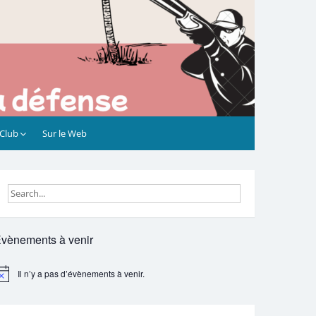
 Club
Sur le Web
vènements à venir
Il n’y a pas d’évènements à venir.
otice