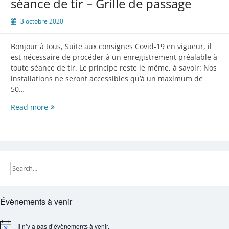
séance de tir – Grille de passage
3 octobre 2020
Bonjour à tous, Suite aux consignes Covid-19 en vigueur, il
est nécessaire de procéder à un enregistrement préalable à
toute séance de tir. Le principe reste le même, à savoir: Nos
installations ne seront accessibles qu’à un maximum de
50…
Rappel
Read more
–
Inscription
à
une
séance
de
tir
–
Évènements à venir
Grille
de
passage
Il n’y a pas d’évènements à venir.