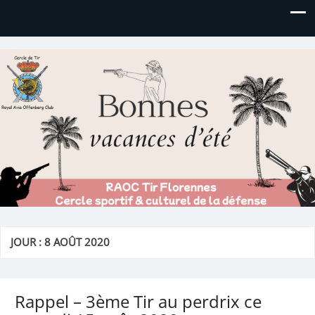
Royal AOC Florennes
Section TIR de l'AVIA
JOUR :
8 AOÛT 2020
Rappel – 3ème Tir au perdrix ce