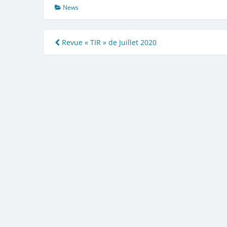
News
Navigation
Revue « TIR » de Juillet 2020
de
l’article