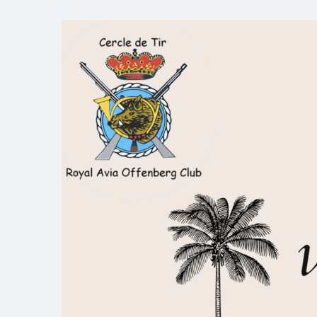
Skip
to
Royal AOC Florennes
Section TIR de l'AVIA
content