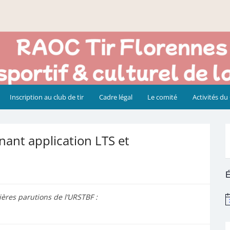
Inscription au club de tir
Cadre légal
Le comité
Activités du
ant application LTS et
É
ières parutions de l’URSTBF :
N