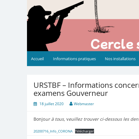
Accueil
Informations pratiques
Nos installations
URSTBF – Informations concern
examens Gouverneur
18 juillet 2020
Webmaster
Bonjo
ur à tous,
v
euillez trouver ci-dessous les den
20200716_Info_CORONA
Télécharger