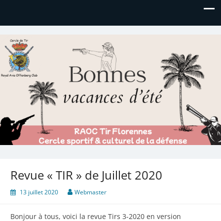
Royal AOC Florennes
Section TIR de l'AVIA
Revue « TIR » de Juillet 2020
13 juillet 2020
Webmaster
Bonjour à tous, voici la revue Tirs 3-2020 en version