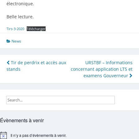
électronique.
Belle lecture.
Tirs-3-2020
Télécharger
News
Navigation
Tir de perdrix et accès aux
URSTBF – Informations
stands
concernant application LTS et
de
examens Gouverneur
l’article
Évènements à venir
Il n’y a pas d’évènements à venir.
Notice