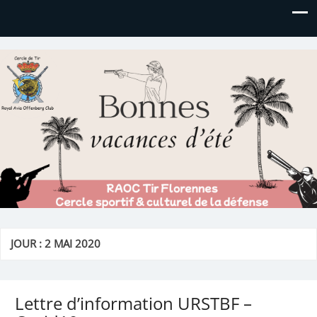
Royal AOC Florennes
Section TIR de l'AVIA
JOUR :
2 MAI 2020
Lettre d’information URSTBF –