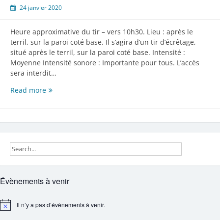
24 janvier 2020
Heure approximative du tir – vers 10h30. Lieu : après le
terril, sur la paroi coté base. Il s’agira d’un tir d’écrêtage,
situé après le terril, sur la paroi coté base. Intensité :
Moyenne Intensité sonore : Importante pour tous. L’accès
sera interdit…
Tir
Read more
de
mine
ce
lundi
27/01/2020
Évènements à venir
Il n’y a pas d’évènements à venir.
Notice