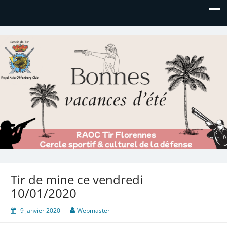
Royal AOC Florennes
Section TIR de l'AVIA
Tir de mine ce vendredi
10/01/2020
9 janvier 2020
Webmaster