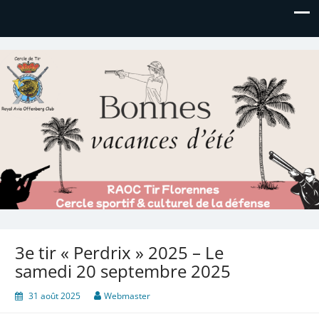
Royal AOC Florennes
Section TIR de l'AVIA
3e tir « Perdrix » 2025 – Le
samedi 20 septembre 2025
31 août 2025
Webmaster