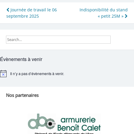
Navigation
Journée de travail le 06
Indisponibilité du stand
septembre 2025
« petit 25M »
de
l’article
Évènements à venir
Il n’y a pas d’évènements à venir.
Notice
Nos partenaires