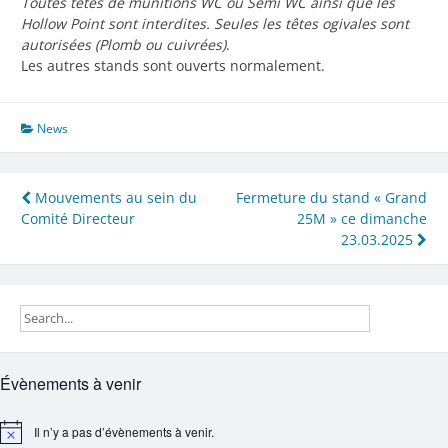
Toutes têtes de munitions WC ou Semi WC ainsi que les
Hollow Point sont interdites. Seules les têtes ogivales sont
autorisées (Plomb ou cuivrées)
.
Les autres stands sont ouverts normalement.
News
Navigation
Mouvements au sein du
Fermeture du stand « Grand
Comité Directeur
25M » ce dimanche
de
23.03.2025
l’article
Évènements à venir
Il n’y a pas d’évènements à venir.
Notice