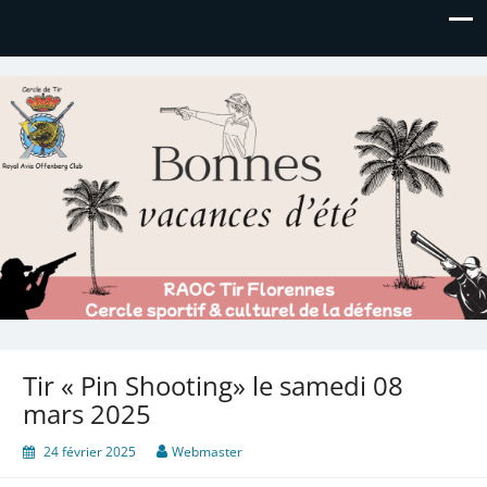
Royal AOC Florennes
Section TIR de l'AVIA
Tir « Pin Shooting» le samedi 08
mars 2025
24 février 2025
Webmaster