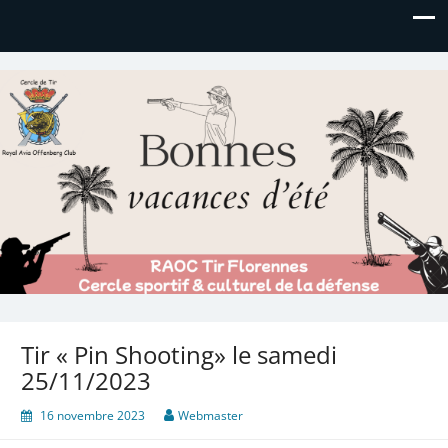
Royal AOC Florennes
Section TIR de l'AVIA
Tir « Pin Shooting» le samedi
25/11/2023
16 novembre 2023
Webmaster