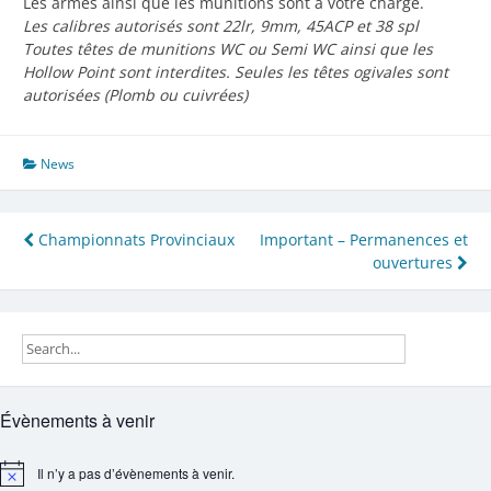
Les armes ainsi que les munitions sont à votre charge.
Les calibres autorisés sont 22lr, 9mm, 45ACP et 38 spl
Toutes têtes de munitions WC ou Semi WC ainsi que les
Hollow Point sont interdites. Seules les têtes ogivales sont
autorisées (Plomb ou cuivrées)
News
Navigation
Championnats Provinciaux
Important – Permanences et
ouvertures
de
l’article
Évènements à venir
Il n’y a pas d’évènements à venir.
Notice