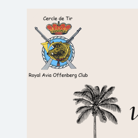
Skip
to
Royal AOC Florennes
Section TIR de l'AVIA
content