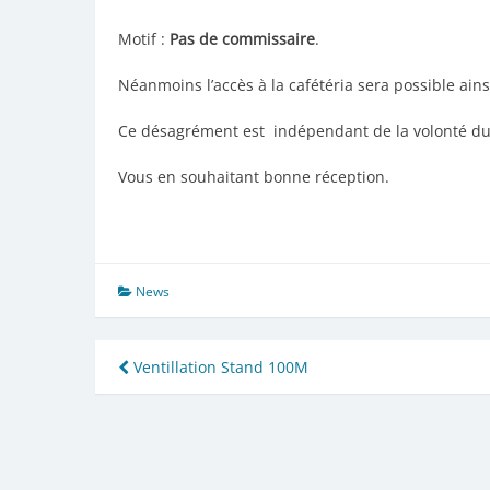
Motif :
Pas de commissaire
.
Néanmoins l’accès à la cafétéria sera possible ainsi
Ce désagrément est indépendant de la volonté du 
Vous en souhaitant bonne réception.
News
Navigation
Ventillation Stand 100M
de
l’article