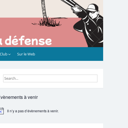
 Club
Sur le Web
vènements à venir
Il n’y a pas d’évènements à venir.
otice