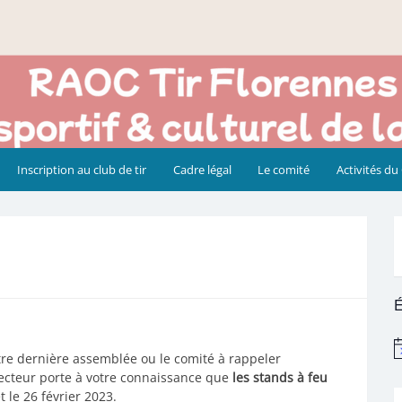
Inscription au club de tir
Cadre légal
Le comité
Activités du
É
N
otre dernière assemblée ou le comité à rappeler
recteur porte à votre connaissance que
les stands à feu
t le 26 février 2023.