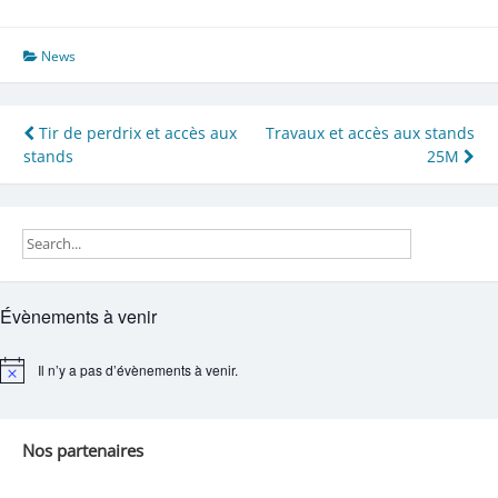
News
Navigation
Tir de perdrix et accès aux
Travaux et accès aux stands
stands
25M
de
l’article
Évènements à venir
Il n’y a pas d’évènements à venir.
Notice
Nos partenaires