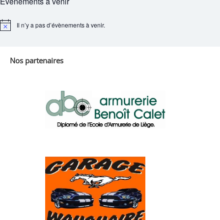
Évènements à venir
Il n’y a pas d’évènements à venir.
Notice
Nos partenaires