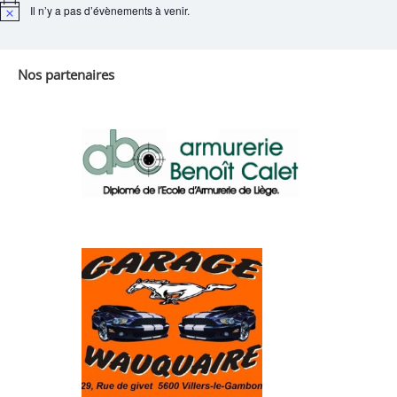
Il n’y a pas d’évènements à venir.
Notice
Nos partenaires