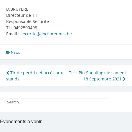
D.BRUYERE
Directeur de Tir
Responsable Sécurité
Tf : 0492500498
Email :
securite@aocflorennes.be
News
Navigation
Tir de perdrix et accès aux
Tir « Pin Shooting» le samedi
stands
18 Septembre 2021
de
l’article
Évènements à venir