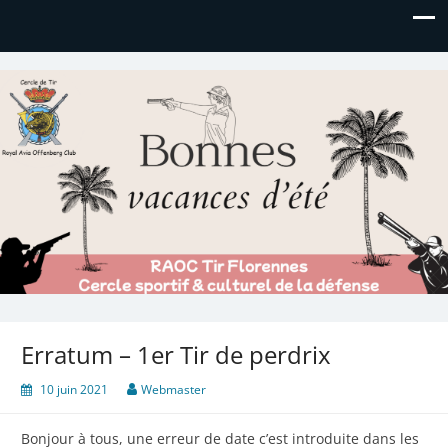
Royal AOC Florennes
Section TIR de l'AVIA
Erratum – 1er Tir de perdrix
10 juin 2021
Webmaster
Bonjour à tous, une erreur de date c’est introduite dans les