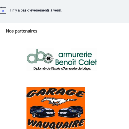
Il n’y a pas d’évènements à venir.
Notice
Nos partenaires