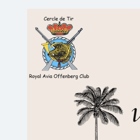
Skip
to
Royal AOC Florennes
Section TIR de l'AVIA
content