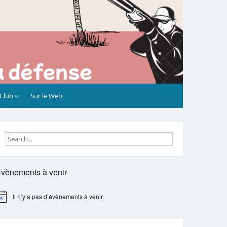
 Club
Sur le Web
vènements à venir
Il n’y a pas d’évènements à venir.
otice