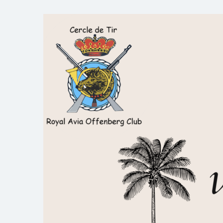
Skip
to
Royal AOC Florennes
Section TIR de l'AVIA
content