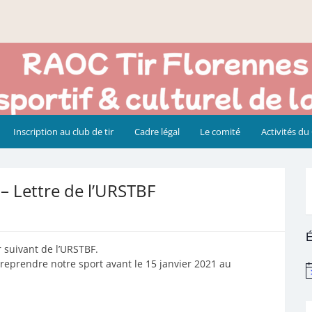
Inscription au club de tir
Cadre légal
Le comité
Activités du
 – Lettre de l’URSTBF
É
r suivant de l’URSTBF.
eprendre notre sport avant le 15 janvier 2021 au
N