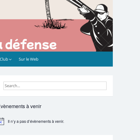
 Club
Sur le Web
vènements à venir
Il n’y a pas d’évènements à venir.
otice