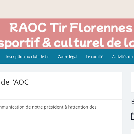
Inscription au club de tir
Cadre légal
Le comité
Activités du
de l’AOC
É
mmunication de notre président à l’attention des
N