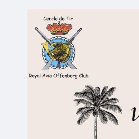
Skip
to
Royal AOC Florennes
Section TIR de l'AVIA
content