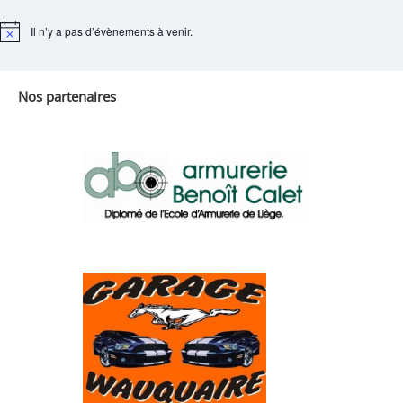
Il n’y a pas d’évènements à venir.
Notice
Nos partenaires