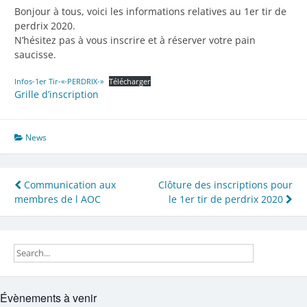
Bonjour à tous, voici les informations relatives au 1er tir de
perdrix 2020.
N’hésitez pas à vous inscrire et à réserver votre pain
saucisse.
Infos-1er Tir-«-PERDRIX-»
Télécharger
Grille d’inscription
News
Navigation
Communication aux
Clôture des inscriptions pour
membres de l AOC
le 1er tir de perdrix 2020
de
l’article
Évènements à venir