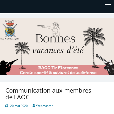
Royal AOC Florennes
Section TIR de l'AVIA
Communication aux membres
de l AOC
20 mai 2020
Webmaster