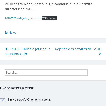
Veuillez trouver ci dessous, un communiqué du comité
directeur de l’AOC.
20200520-avis_aux_membres
Télécharger
News
Navigation
URSTBF – Mise à jour de la
Reprise des actvités de l’AOC
situation C-19
de
l’article
Évènements à venir
Il n’y a pas d’évènements à venir.
Notice