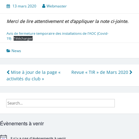
13 mars 2020
Webmaster
Merci de lire attentivement et d’appliquer la note ci-jointe.
Avis de fermeture temporaire des installations de l’AOC (Covid-
19)
Télécharger
News
Navigation
Mise à jour de la page «
Revue « TIR » de Mars 2020
activités du club »
de
l’article
Évènements à venir
Il n’y a pas d’évènements à venir.