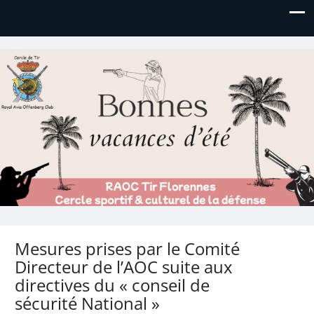
Royal AOC Florennes
Section TIR de l'AVIA
Mesures prises par le Comité
Directeur de l’AOC suite aux
directives du « conseil de
sécurité National »