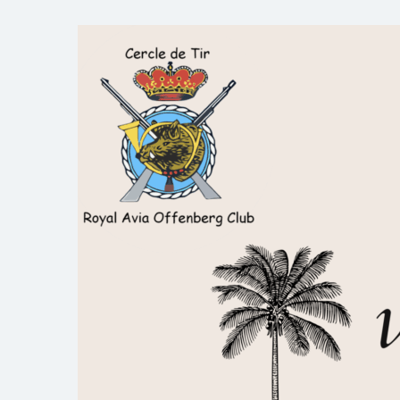
Skip
to
Royal AOC Florennes
Section TIR de l'AVIA
content