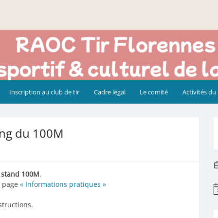
Inscription au club de tir
Cadre légal
Le comité
Activités du
long du 100M
É
du stand 100M
.
la page
« Informations pratiques »
N
tructions.