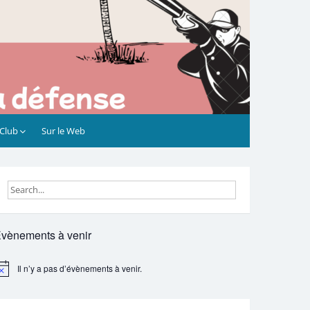
 Club
Sur le Web
vènements à venir
Il n’y a pas d’évènements à venir.
otice