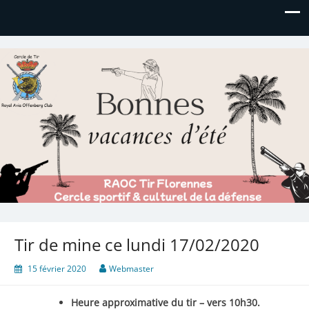
Royal AOC Florennes
Section TIR de l'AVIA
Tir de mine ce lundi 17/02/2020
15 février 2020
Webmaster
Heure approximative du tir – vers 10h30.