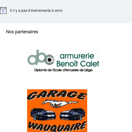
Il n’y a pas d’évènements à venir.
Notice
Nos partenaires