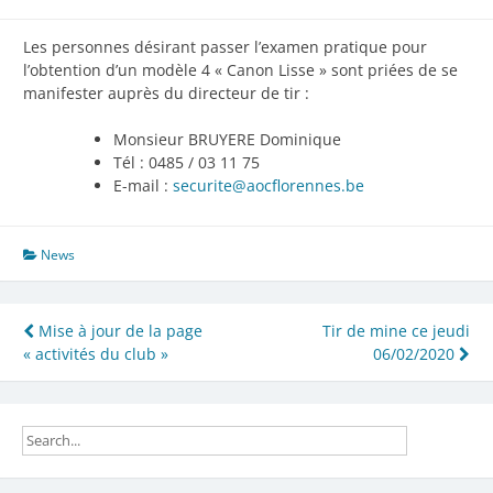
Les personnes désirant passer l’examen pratique pour
l’obtention d’un modèle 4 « Canon Lisse » sont priées de se
manifester auprès du directeur de tir :
Monsieur BRUYERE Dominique
Tél : 0485 / 03 11 75
E-mail :
securite@aocflorennes.be
News
Navigation
Mise à jour de la page
Tir de mine ce jeudi
« activités du club »
06/02/2020
de
l’article